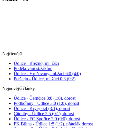
Nejčtenější
Údlice - Březno, ml. žáci
Poděkování st.žákům
Údlice - Hrušovany, ml.žáci 6:0 (4:0)
Perštejn - Údlice, ml.žáci 0:3 (0:2)
Nejnovější články
Údlice - Černčice 3:0 (1:0), dorost
Podbořany - Údlice 3:0 (1:0), dorost
Údlice - Kryry 6:4 (3:1), dorost
Cítoliby - Údlice 2:5 (0:1), dorost
Údlice - FC Spořice 2:0 (0:0), dorost
FK Bílina - Údlice 1:5 (1:2), přátelák dorost