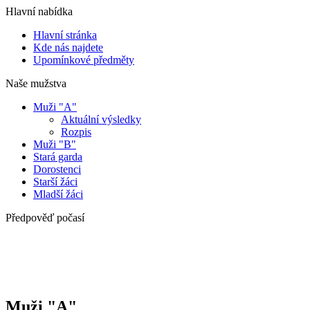
Hlavní nabídka
Hlavní stránka
Kde nás najdete
Upomínkové předměty
Naše mužstva
Muži "A"
Aktuální výsledky
Rozpis
Muži "B"
Stará garda
Dorostenci
Starší žáci
Mladší žáci
Předpověď počasí
Muži "A"