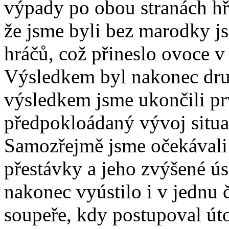
výpady po obou stranách hři
že jsme byli bez marodky js
hráčů, což přineslo ovoce v
Výsledkem byl nakonec druh
výsledkem jsme ukončili pr
předpokloádaný vývoj situa
Samozřejmě jsme očekávali
přestávky a jeho zvýšené ús
nakonec vyústilo i v jednu č
soupeře, kdy postupoval út