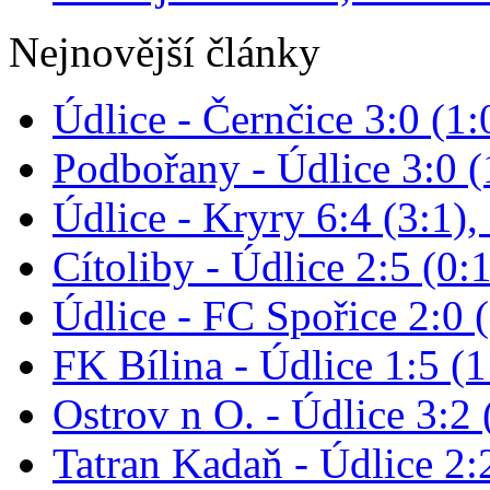
Nejnovější články
Údlice - Černčice 3:0 (1:
Podbořany - Údlice 3:0 (1
Údlice - Kryry 6:4 (3:1),
Cítoliby - Údlice 2:5 (0:1
Údlice - FC Spořice 2:0 (
FK Bílina - Údlice 1:5 (1
Ostrov n O. - Údlice 3:2 
Tatran Kadaň - Údlice 2:2