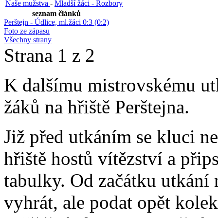
Naše mužstva
-
Mladší žáci - Rozbory
seznam článků
Perštejn - Údlice, ml.žáci 0:3 (0:2)
Foto ze zápasu
Všechny strany
Strana 1 z 2
K dalšímu mistrovskému ut
žáků na hřiště Perštejna.
Již před utkáním se kluci ne
hřiště hostů vítězství a přip
tabulky. Od začátku utkání n
vyhrát, ale podat opět kol