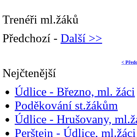
Trenéři ml.žáků
Předchozí -
Další >>
< Před
Nejčtenější
Údlice - Březno, ml. žáci
Poděkování st.žákům
Údlice - Hrušovany, ml.žá
Perštejn - Údlice, ml.žáci