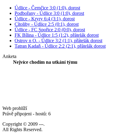
Údlice - Černčice 3:0 (1:0), dorost
Podbořany - Údlice 3:0 (1:0), dorost
Údlice - Kryry 6:4 (3:1), dorost
Cítoliby - Údlice 2:5 (0:1), dorost
Údlice - FC Spořice 2:0 (0:0), dorost
FK Bílina - Údlice 1:5 (1:2), přátelák dorost
Ostrov n O. - Údlice 3:2 (1:1), přátelák dorost
Tatran Kadaň - Údlice 2:2 (2:1), přátelák dorost
Anketa
Nejvíce chodím na utkání týmu
Web prohlíží
Právě připojeni - hostů: 6
Copyright © 2009 ---.
All Rights Reserved.