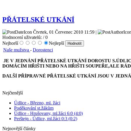
PŘÁTELSKÉ UTKÁNÍ
Čtvrtek, 01 Červenec 2010 11:59 |
Hodnocení uživatelů:
/ 0
Nejhorší
Nejlepší
Naše mužstva
-
Dorostenci
JE V JEDNÁNÍ PŘÁTELSKÉ UTKÁNÍ DOROSTU S.ÚDLIC
DOMÁCÍM HŘIŠTI NEBO NA HŘIŠTI SOUPEŘE,ALE RÁD
DALŠÍ PŘÍPRAVNÉ PŘÁTELSKÉ UTKÁNÍ JSOU V JEDNÁNÍ 
Nejčtenější
Údlice - Březno, ml. žáci
Poděkování st.žákům
Údlice - Hrušovany, ml.žáci 6:0 (4:0)
Perštejn - Údlice, ml.žáci 0:3 (0:2)
Nejnovější články