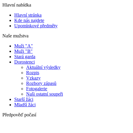
Hlavní nabídka
Hlavní stránka
Kde nás najdete
Upomínkové předměty
Naše mužstva
Muži "A"
Muži "B"
Stará garda
Dorostenci
Aktuální výsledky
Rozpis
Vzkazy
Rozbory zápasů
Fotogalerie
Naši ostatní soupeři
Starší žáci
Mladší žáci
Předpověď počasí