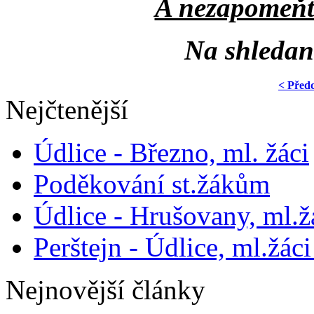
A nezapomeňte
Na shledan
< Před
Nejčtenější
Údlice - Březno, ml. žáci
Poděkování st.žákům
Údlice - Hrušovany, ml.žá
Perštejn - Údlice, ml.žáci
Nejnovější články