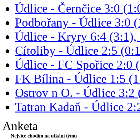
Údlice - Černčice 3:0 (1:
Podbořany - Údlice 3:0 (1
Údlice - Kryry 6:4 (3:1),
Cítoliby - Údlice 2:5 (0:1
Údlice - FC Spořice 2:0 (
FK Bílina - Údlice 1:5 (1
Ostrov n O. - Údlice 3:2 
Tatran Kadaň - Údlice 2:2
Anketa
Nejvíce chodím na utkání týmu