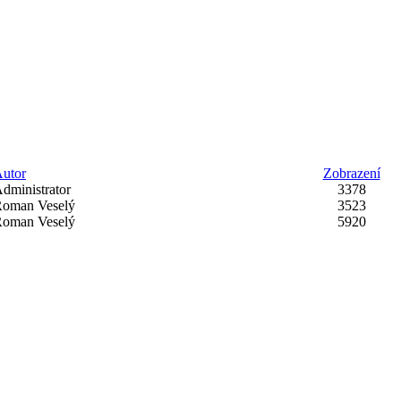
utor
Zobrazení
dministrator
3378
oman Veselý
3523
oman Veselý
5920