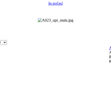
In-počasí
A
A
R
R