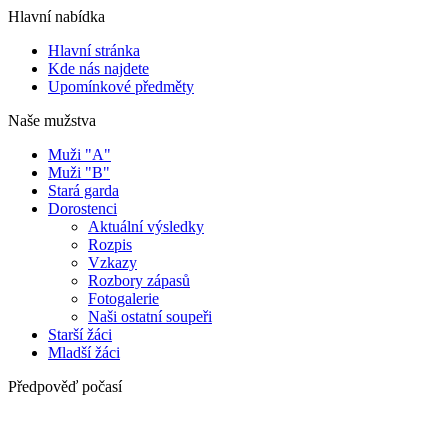
Hlavní nabídka
Hlavní stránka
Kde nás najdete
Upomínkové předměty
Naše mužstva
Muži "A"
Muži "B"
Stará garda
Dorostenci
Aktuální výsledky
Rozpis
Vzkazy
Rozbory zápasů
Fotogalerie
Naši ostatní soupeři
Starší žáci
Mladší žáci
Předpověď počasí