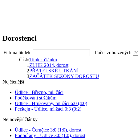
Dorostenci
Filtr na titulek
Počet zobrazených
Číslo
Titulek článku
1
ZLHK 2014, dorost
2
PŘÁTELSKÉ UTKÁNÍ
3
ZAČÁTEK SEZONY DOROSTU
Nejčtenější
Údlice - Březno, ml. žáci
Poděkování st.žákům
Údlice - Hrušovany, ml.žáci 6:0 (4:0)
Perštejn - Údlice, ml.žáci 0:3 (0:2)
Nejnovější články
Údlice - Černčice 3:0 (1:0), dorost
Podbořany - Údlice 3:0 (1:0), dorost