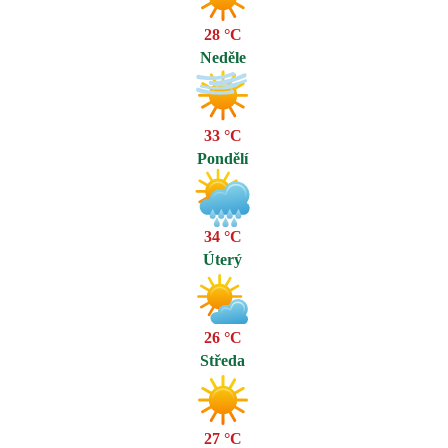
28 °C
Neděle
33 °C
Pondělí
34 °C
Úterý
26 °C
Středa
27 °C