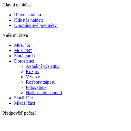
Hlavní nabídka
Hlavní stránka
Kde nás najdete
Upomínkové předměty
Naše mužstva
Muži "A"
Muži "B"
Stará garda
Dorostenci
Aktuální výsledky
Rozpis
Vzkazy
Rozbory zápasů
Fotogalerie
Naši ostatní soupeři
Starší žáci
Mladší žáci
Předpověď počasí