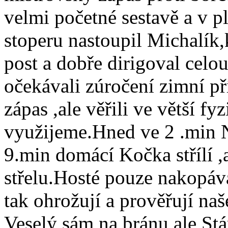
velmi početné sestavě a v p
stoperu nastoupil Michalík,
post a dobře dirigoval celo
očekávali zúročení zimní př
zápas ,ale věřili ve větší f
využijeme.Hned ve 2 .min 
9.min domácí Kočka střílí ,
střelu.Hosté pouze nakopáva
tak ohrožují a prověřují na
Veselý sám na bránu,ale Stá