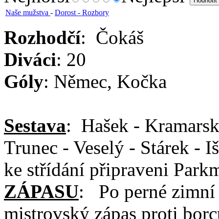
Naše mužstva
-
Dorost - Rozbory
Rozhodčí
: Čokáš
Diváci
: 20
Góly
: Němec, Kočka
Sestava
: Hašek - Kramarski
Trunec - Veselý - Stárek - I
ke střídání připraveni Par
ZÁPASU
: Po perné zimní 
mistrovský zápas proti bor