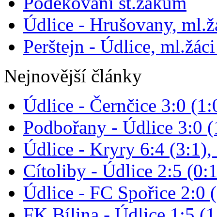
Poděkování st.žákům
Údlice - Hrušovany, ml.žá
Perštejn - Údlice, ml.žáci
Nejnovější články
Údlice - Černčice 3:0 (1:
Podbořany - Údlice 3:0 (1
Údlice - Kryry 6:4 (3:1),
Cítoliby - Údlice 2:5 (0:1
Údlice - FC Spořice 2:0 (
FK Bílina - Údlice 1:5 (1