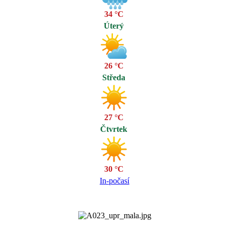
34 °C
Úterý
26 °C
Středa
27 °C
Čtvrtek
30 °C
In-počasí