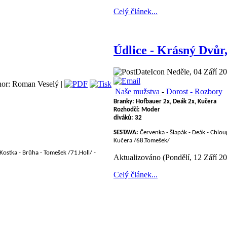
Celý článek...
Údlice - Krásný Dvůr,
Neděle, 04 Září 20
or: Roman Veselý |
Naše mužstva
-
Dorost - Rozbory
Branky: Hofbauer
2x, Deák 2x, Kučera
Rozhodčí:
Moder
diváků:
32
SESTAVA:
Červenka - Šlapák - Deák - Chloup
Kučera /68.Tomešek/
 Kostka - Brůha - Tomešek /71.Holl/ -
Aktualizováno (Pondělí, 12 Září 2
Celý článek...