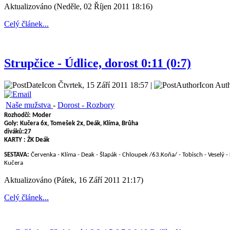
Aktualizováno (Neděle, 02 Říjen 2011 18:16)
Celý článek...
Strupčice - Údlice, dorost 0:11 (0:7)
Čtvrtek, 15 Září 2011 18:57 |
Auth
Naše mužstva
-
Dorost - Rozbory
Rozhodčí:
Moder
Goly: Kučera 6x, Tomešek 2x, Deák, Klíma, Brůha
diváků:27
KARTY :
ŽK Deák
SESTAVA:
Červenka - Klíma - Deak - Šlapák - Chloupek /63.Koňa/ - Tobisch - Veselý -
Kučera
Aktualizováno (Pátek, 16 Září 2011 21:17)
Celý článek...