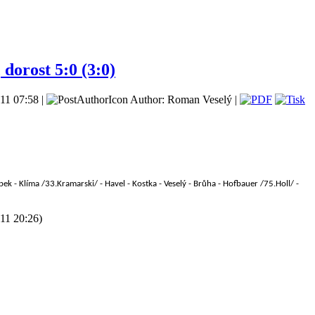
 dorost 5:0 (3:0)
11 07:58 |
Author: Roman Veselý |
ek - Klíma /33.Kramarski/ - Havel - Kostka - Veselý - Brůha - Hofbauer /75.Holl/ -
011 20:26)