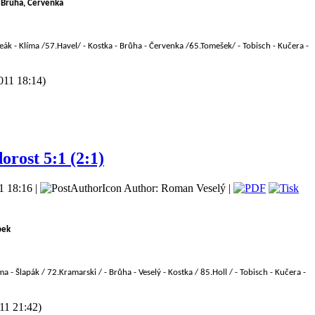
 Brůha, Červenka
eák - Klíma /57.Havel/ - Kostka - Brůha - Červenka /65.Tomešek/ - Tobisch - Kučera -
011 18:14)
orost 5:1 (2:1)
1 18:16 |
Author: Roman Veselý |
pek
ma - Šlapák / 72.Kramarski
/ - Brůha - Veselý - Kostka / 85.Holl
/ - Tobisch - Kučera -
11 21:42)