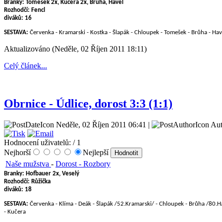
Branky: Tomešek 2x, Kučera 2x, Brůha, Havel
Rozhodčí:
Fencl
diváků:
16
SESTAVA:
Červenka - Kramarski - Kostka - Šlapák - Chloupek - Tomešek - Brůha - Hav
Aktualizováno (Neděle, 02 Říjen 2011 18:11)
Celý článek...
Obrnice - Údlice, dorost 3:3 (1:1)
Neděle, 02 Říjen 2011 06:41 |
Aut
Hodnocení uživatelů:
/ 1
Nejhorší
Nejlepší
Naše mužstva
-
Dorost - Rozbory
Branky: Hofbauer
2x, Veselý
Rozhodčí:
Růžička
diváků:
18
SESTAVA:
Červenka - Klíma - Deák - Šlapák /52.Kramarski/ - Chloupek - Brůha /80.Ha
- Kučera