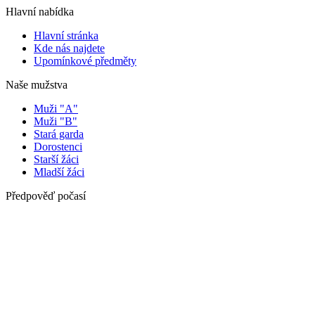
Hlavní nabídka
Hlavní stránka
Kde nás najdete
Upomínkové předměty
Naše mužstva
Muži "A"
Muži "B"
Stará garda
Dorostenci
Starší žáci
Mladší žáci
Předpověď počasí