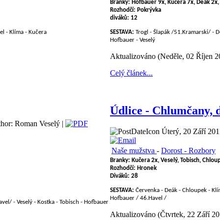
Branky: Hofbauer
9x, Kučera 7x, Deák
2x,
Rozhodčí: Pokrývka
diváků:
12
el - Klíma - Kučera
SESTAVA:
Trogl - Šlapák /51.Kramarski/ - D
Hofbauer - Veselý
Aktualizováno (Neděle, 02 Říjen 2
Celý článek...
Údlice - Chlumčany, d
hor: Roman Veselý |
Úterý, 20 Září 201
Naše mužstva
-
Dorost - Rozbory
Branky: Kučera 2x, Veselý, Tobisch, Chlou
Rozhodčí:
Hronek
D
iváků: 28
SESTAVA:
Červenka - Deák - Chloupek - Klí
Hofbauer / 46.Havel
/
vel/ - Veselý - Kostka - Tobisch - Hofbauer
Aktualizováno (Čtvrtek, 22 Září 20