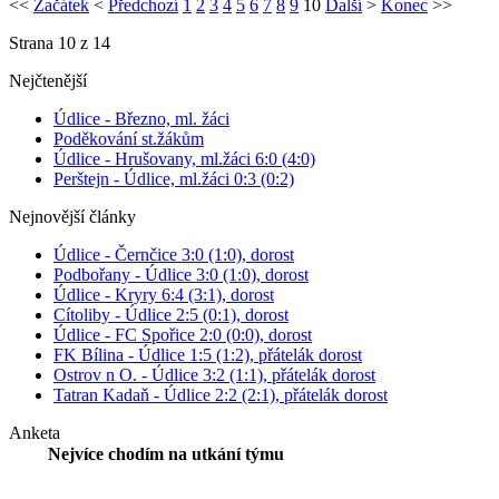
<<
Začátek
<
Předchozí
1
2
3
4
5
6
7
8
9
10
Další
>
Konec
>>
Strana 10 z 14
Nejčtenější
Údlice - Březno, ml. žáci
Poděkování st.žákům
Údlice - Hrušovany, ml.žáci 6:0 (4:0)
Perštejn - Údlice, ml.žáci 0:3 (0:2)
Nejnovější články
Údlice - Černčice 3:0 (1:0), dorost
Podbořany - Údlice 3:0 (1:0), dorost
Údlice - Kryry 6:4 (3:1), dorost
Cítoliby - Údlice 2:5 (0:1), dorost
Údlice - FC Spořice 2:0 (0:0), dorost
FK Bílina - Údlice 1:5 (1:2), přátelák dorost
Ostrov n O. - Údlice 3:2 (1:1), přátelák dorost
Tatran Kadaň - Údlice 2:2 (2:1), přátelák dorost
Anketa
Nejvíce chodím na utkání týmu